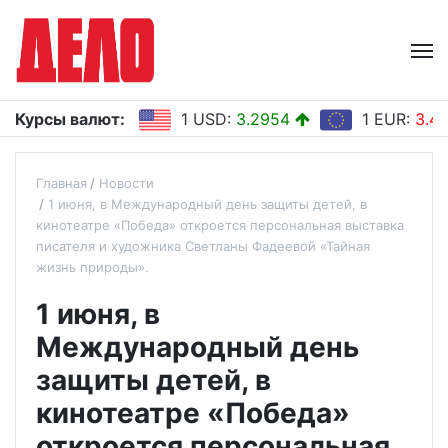
Курсы валют:
1 USD:
3.2954
1 EUR:
3.4
Главная
Новости
1 июня, в Международный день защиты детей, в
кинотеатре «Победа» откроется персональная выставка
писателя и художника Светланы Фадеевой «Тайная
жизнь природы».
1 июня, в
Международный день
защиты детей, в
кинотеатре «Победа»
откроется персональная