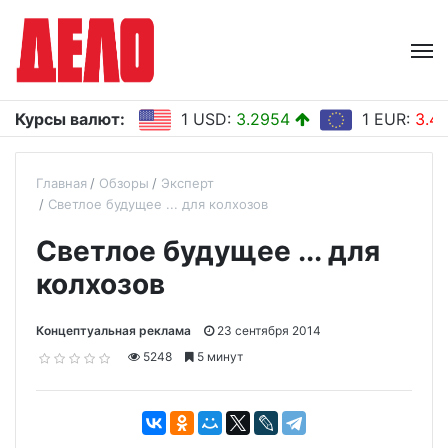
Курсы валют:
1 USD:
3.2954
1 EUR:
3.4
Главная
Обзоры
Эксперт
Светлое будущее ... для колхозов
Светлое будущее ... для
колхозов
Концептуальная реклама
23 сентября 2014
5248
5 минут